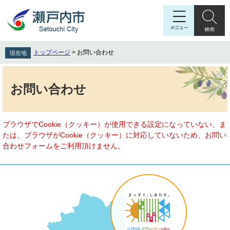
ペ
メ
ー
ニ
ジ
ュ
の
ー
先
を
トップページ
>
お問い合わせ
現在地
頭
飛
で
ば
本
す
し
文
お問い合わせ
。
て
本
文
へ
ブラウザでCookie（クッキー）が使用できる設定になっていない、ま
たは、ブラウザがCookie（クッキー）に対応していないため、お問い
合わせフォームをご利用頂けません。