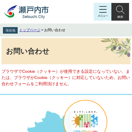
ペ
メ
ー
ニ
ジ
ュ
の
ー
先
を
トップページ
>
お問い合わせ
現在地
頭
飛
で
ば
本
す
し
文
お問い合わせ
。
て
本
文
へ
ブラウザでCookie（クッキー）が使用できる設定になっていない、ま
たは、ブラウザがCookie（クッキー）に対応していないため、お問い
合わせフォームをご利用頂けません。