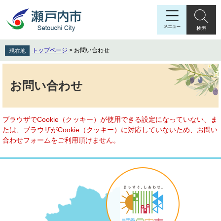
ペ
メ
ー
ニ
ジ
ュ
の
ー
先
を
トップページ
>
お問い合わせ
現在地
頭
飛
で
ば
本
す
し
文
お問い合わせ
。
て
本
文
へ
ブラウザでCookie（クッキー）が使用できる設定になっていない、ま
たは、ブラウザがCookie（クッキー）に対応していないため、お問い
合わせフォームをご利用頂けません。