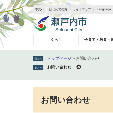
ペ
メ
ー
ニ
本文へ
はじめての方
サイトマップ
Language
ジ
ュ
の
ー
先
を
頭
飛
で
ば
くらし
子育て・教育・
す
し
。
て
本
トップページ
>
お問い合わせ
現在地
文
お問い合わせ
へ
本
文
お問い合わせ