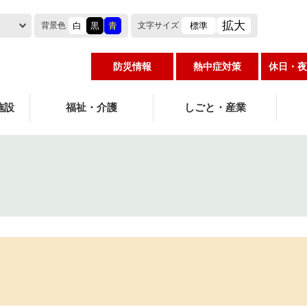
拡大
白
黒
青
標準
背景色
文字
サイズ
防災情報
熱中症対策
休日・夜
施設
福祉・介護
しごと・産業