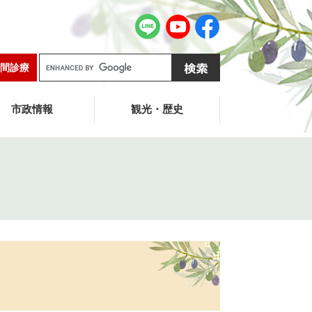
G
間診療
o
o
g
市政情報
観光・歴史
l
e
カ
ス
タ
ム
検
索