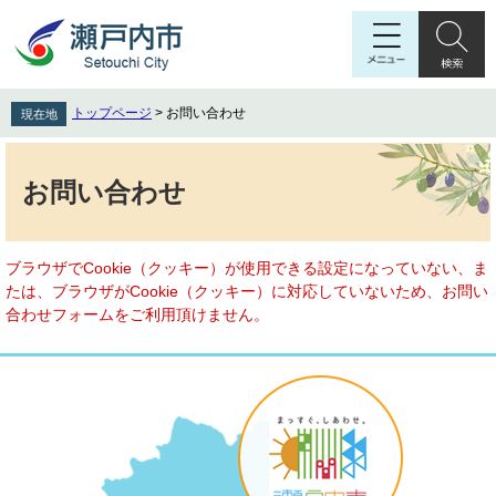
ペ
メ
ー
ニ
ジ
ュ
の
ー
先
を
トップページ
>
お問い合わせ
現在地
頭
飛
で
ば
本
す
し
文
お問い合わせ
。
て
本
文
へ
ブラウザでCookie（クッキー）が使用できる設定になっていない、ま
たは、ブラウザがCookie（クッキー）に対応していないため、お問い
合わせフォームをご利用頂けません。