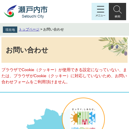
ペ
メ
ー
ニ
ジ
ュ
の
ー
先
を
トップページ
>
お問い合わせ
現在地
頭
飛
で
ば
本
す
し
文
お問い合わせ
。
て
本
文
へ
ブラウザでCookie（クッキー）が使用できる設定になっていない、ま
たは、ブラウザがCookie（クッキー）に対応していないため、お問い
合わせフォームをご利用頂けません。