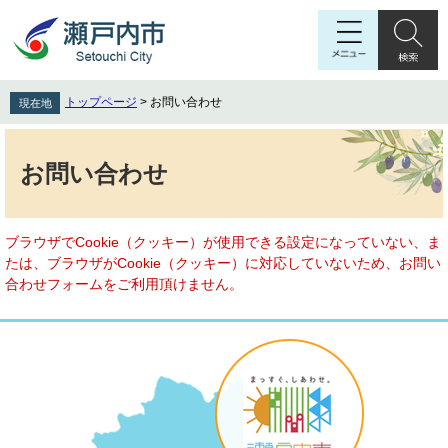
ペ
メ
ー
ニ
ジ
ュ
の
ー
先
を
トップページ
>
お問い合わせ
現在地
頭
飛
で
ば
本
す
し
文
お問い合わせ
。
て
本
文
へ
ブラウザでCookie（クッキー）が使用できる設定になっていない、ま
たは、ブラウザがCookie（クッキー）に対応していないため、お問い
合わせフォームをご利用頂けません。