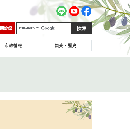
G
間診療
o
o
g
市政情報
観光・歴史
l
e
カ
ス
タ
ム
検
索