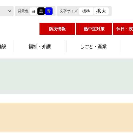
拡大
白
黒
青
標準
背景色
文字
サイズ
防災情報
熱中症対策
休日・夜
施設
福祉・介護
しごと・産業