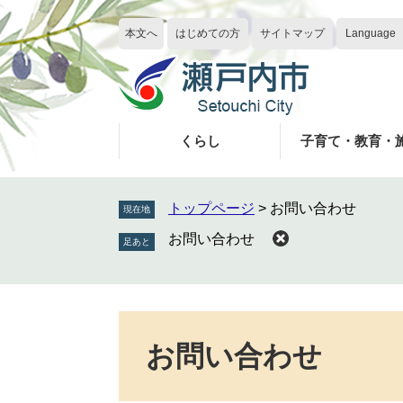
ペ
メ
ー
ニ
本文へ
はじめての方
サイトマップ
Language
ジ
ュ
の
ー
先
を
頭
飛
で
ば
くらし
子育て・教育・
す
し
。
て
本
トップページ
>
お問い合わせ
現在地
文
お問い合わせ
へ
本
文
お問い合わせ