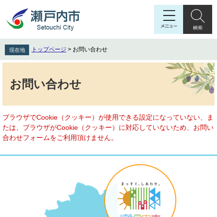
ペ
メ
ー
ニ
ジ
ュ
の
ー
先
を
トップページ
>
お問い合わせ
現在地
頭
飛
で
ば
本
す
し
文
お問い合わせ
。
て
本
文
へ
ブラウザでCookie（クッキー）が使用できる設定になっていない、ま
たは、ブラウザがCookie（クッキー）に対応していないため、お問い
合わせフォームをご利用頂けません。