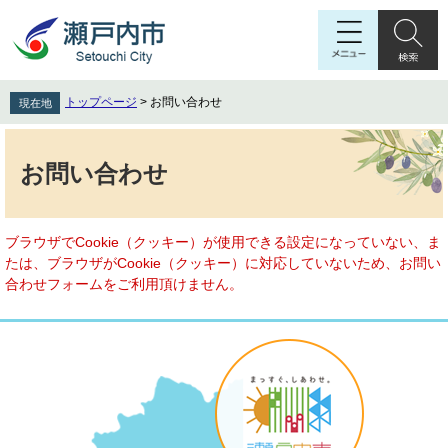
ペ
メ
ー
ニ
ジ
ュ
の
ー
先
を
トップページ
>
お問い合わせ
現在地
頭
飛
で
ば
本
す
し
文
お問い合わせ
。
て
本
文
へ
ブラウザでCookie（クッキー）が使用できる設定になっていない、ま
たは、ブラウザがCookie（クッキー）に対応していないため、お問い
合わせフォームをご利用頂けません。