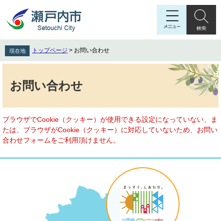
ペ
メ
ー
ニ
ジ
ュ
の
ー
先
を
トップページ
>
お問い合わせ
現在地
頭
飛
で
ば
本
す
し
文
お問い合わせ
。
て
本
文
へ
ブラウザでCookie（クッキー）が使用できる設定になっていない、ま
たは、ブラウザがCookie（クッキー）に対応していないため、お問い
合わせフォームをご利用頂けません。