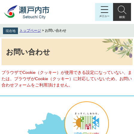
ペ
メ
ー
ニ
ジ
ュ
の
ー
先
を
トップページ
>
お問い合わせ
現在地
頭
飛
で
ば
本
す
し
文
お問い合わせ
。
て
本
文
へ
ブラウザでCookie（クッキー）が使用できる設定になっていない、ま
たは、ブラウザがCookie（クッキー）に対応していないため、お問い
合わせフォームをご利用頂けません。