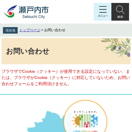
ペ
メ
ー
ニ
ジ
ュ
の
ー
先
を
トップページ
>
お問い合わせ
現在地
頭
飛
で
ば
本
す
し
文
お問い合わせ
。
て
本
文
へ
ブラウザでCookie（クッキー）が使用できる設定になっていない、ま
たは、ブラウザがCookie（クッキー）に対応していないため、お問い
合わせフォームをご利用頂けません。