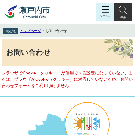
ペ
メ
ー
ニ
ジ
ュ
の
ー
先
を
トップページ
>
お問い合わせ
現在地
頭
飛
で
ば
本
す
し
文
お問い合わせ
。
て
本
文
へ
ブラウザでCookie（クッキー）が使用できる設定になっていない、ま
たは、ブラウザがCookie（クッキー）に対応していないため、お問い
合わせフォームをご利用頂けません。