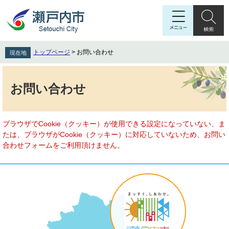
ペ
メ
ー
ニ
ジ
ュ
の
ー
先
を
トップページ
>
お問い合わせ
現在地
頭
飛
で
ば
本
す
し
文
お問い合わせ
。
て
本
文
へ
ブラウザでCookie（クッキー）が使用できる設定になっていない、ま
たは、ブラウザがCookie（クッキー）に対応していないため、お問い
合わせフォームをご利用頂けません。