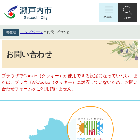
ペ
メ
ー
ニ
ジ
ュ
の
ー
先
を
トップページ
>
お問い合わせ
現在地
頭
飛
で
ば
本
す
し
文
お問い合わせ
。
て
本
文
へ
ブラウザでCookie（クッキー）が使用できる設定になっていない、ま
たは、ブラウザがCookie（クッキー）に対応していないため、お問い
合わせフォームをご利用頂けません。