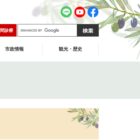
G
間診療
o
o
g
市政情報
観光・歴史
l
e
カ
ス
タ
ム
検
索