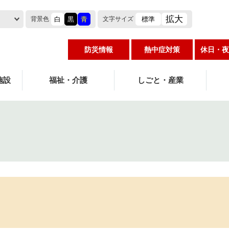
拡大
白
黒
青
標準
背景色
文字
サイズ
防災情報
熱中症対策
休日・夜
施設
福祉・介護
しごと・産業