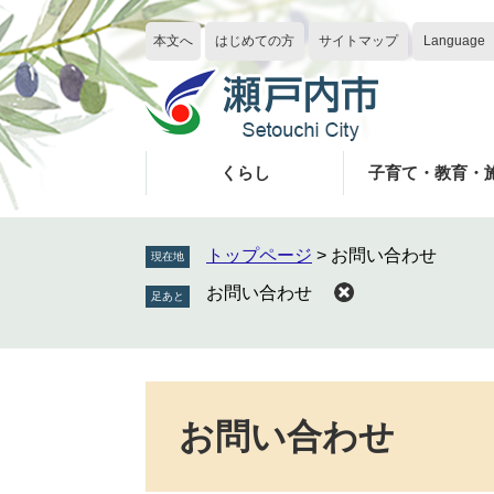
ペ
メ
ー
ニ
本文へ
はじめての方
サイトマップ
Language
ジ
ュ
の
ー
先
を
頭
飛
で
ば
くらし
子育て・教育・
す
し
。
て
本
トップページ
>
お問い合わせ
現在地
文
お問い合わせ
へ
本
文
お問い合わせ