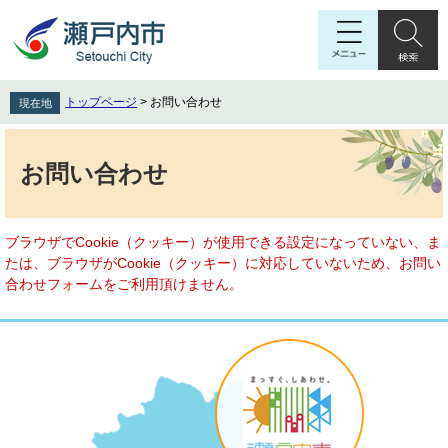
ペ
メ
ー
ニ
ジ
ュ
の
ー
先
を
トップページ
>
お問い合わせ
現在地
頭
飛
で
ば
本
す
し
文
お問い合わせ
。
て
本
文
へ
ブラウザでCookie（クッキー）が使用できる設定になっていない、ま
たは、ブラウザがCookie（クッキー）に対応していないため、お問い
合わせフォームをご利用頂けません。