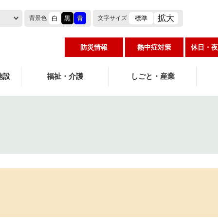
拡大
白
黒
青
標準
背景色
文字
サイズ
防災情報
熱中症対策
休日・夜
施設
福祉・介護
しごと・産業