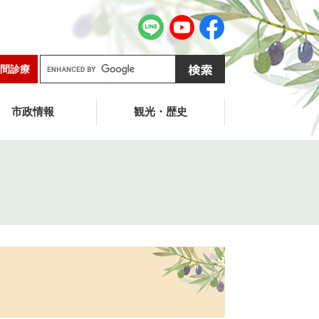
G
間診療
o
o
g
市政情報
観光・歴史
l
e
カ
ス
タ
ム
検
索