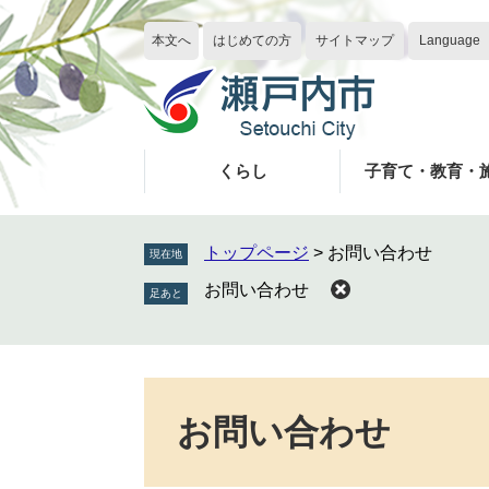
ペ
メ
ー
ニ
本文へ
はじめての方
サイトマップ
Language
ジ
ュ
の
ー
先
を
頭
飛
で
ば
くらし
子育て・教育・
す
し
。
て
本
トップページ
>
お問い合わせ
現在地
文
お問い合わせ
へ
本
文
お問い合わせ