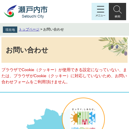
ペ
メ
ー
ニ
ジ
ュ
の
ー
先
を
トップページ
>
お問い合わせ
現在地
頭
飛
で
ば
本
す
し
文
お問い合わせ
。
て
本
文
へ
ブラウザでCookie（クッキー）が使用できる設定になっていない、ま
たは、ブラウザがCookie（クッキー）に対応していないため、お問い
合わせフォームをご利用頂けません。