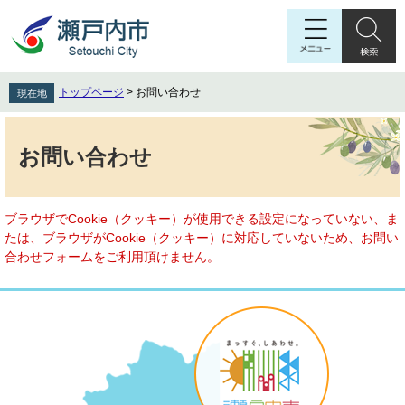
ペ
メ
ー
ニ
ジ
ュ
の
ー
先
を
トップページ
>
お問い合わせ
現在地
頭
飛
で
ば
本
す
し
文
お問い合わせ
。
て
本
文
へ
ブラウザでCookie（クッキー）が使用できる設定になっていない、ま
たは、ブラウザがCookie（クッキー）に対応していないため、お問い
合わせフォームをご利用頂けません。