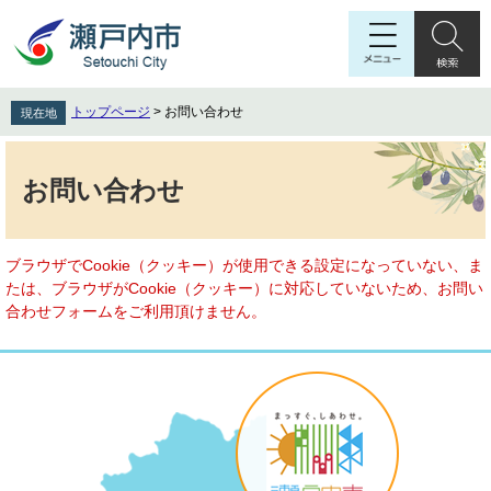
ペ
メ
ー
ニ
ジ
ュ
の
ー
先
を
トップページ
>
お問い合わせ
現在地
頭
飛
で
ば
本
す
し
文
お問い合わせ
。
て
本
文
へ
ブラウザでCookie（クッキー）が使用できる設定になっていない、ま
たは、ブラウザがCookie（クッキー）に対応していないため、お問い
合わせフォームをご利用頂けません。