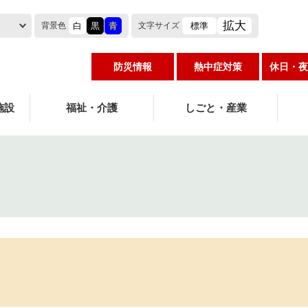
拡大
白
黒
青
標準
背景色
文字
サイズ
防災情報
熱中症対策
休日・夜
施設
福祉・介護
しごと・産業