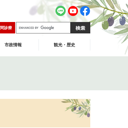
G
間診療
o
o
g
市政情報
観光・歴史
l
e
カ
ス
タ
ム
検
索