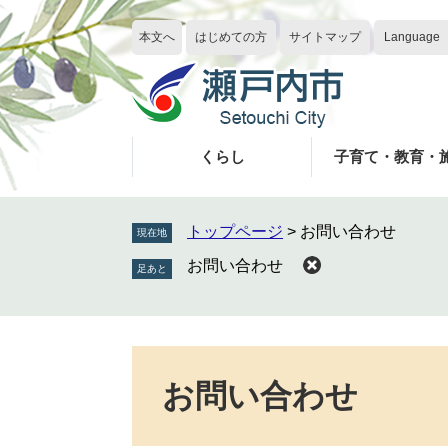
ペ
メ
ー
ニ
本文へ
はじめての方
サイトマップ
Language
ジ
ュ
の
ー
先
を
頭
飛
で
ば
くらし
子育て・教育・
す
し
。
て
本
トップページ
>
お問い合わせ
現在地
文
お問い合わせ
へ
本
文
お問い合わせ