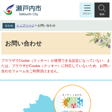
ペ
メ
ー
ニ
ジ
ュ
の
ー
先
を
トップページ
>
お問い合わせ
現在地
頭
飛
で
ば
本
す
し
文
お問い合わせ
。
て
本
文
へ
ブラウザでCookie（クッキー）が使用できる設定になっていない、ま
たは、ブラウザがCookie（クッキー）に対応していないため、お問い
合わせフォームをご利用頂けません。