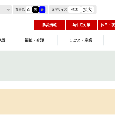
拡大
白
黒
青
標準
背景色
文字
サイズ
防災情報
熱中症対策
休日・夜
施設
福祉・介護
しごと・産業