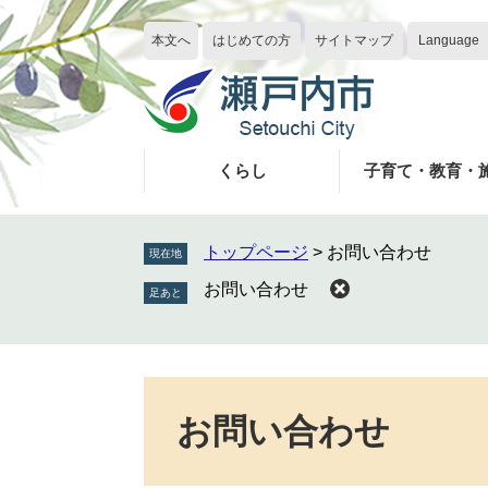
ペ
メ
ー
ニ
本文へ
はじめての方
サイトマップ
Language
ジ
ュ
の
ー
先
を
頭
飛
で
ば
くらし
子育て・教育・
す
し
。
て
本
トップページ
>
お問い合わせ
現在地
文
お問い合わせ
へ
本
文
お問い合わせ