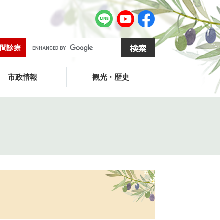
G
間診療
o
o
g
市政情報
観光・歴史
l
e
カ
ス
タ
ム
検
索