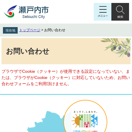
ペ
メ
ー
ニ
ジ
ュ
の
ー
先
を
トップページ
>
お問い合わせ
現在地
頭
飛
で
ば
本
す
し
文
お問い合わせ
。
て
本
文
へ
ブラウザでCookie（クッキー）が使用できる設定になっていない、ま
たは、ブラウザがCookie（クッキー）に対応していないため、お問い
合わせフォームをご利用頂けません。