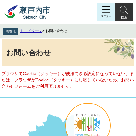
ペ
メ
ー
ニ
ジ
ュ
の
ー
先
を
トップページ
>
お問い合わせ
現在地
頭
飛
で
ば
本
す
し
文
お問い合わせ
。
て
本
文
へ
ブラウザでCookie（クッキー）が使用できる設定になっていない、ま
たは、ブラウザがCookie（クッキー）に対応していないため、お問い
合わせフォームをご利用頂けません。