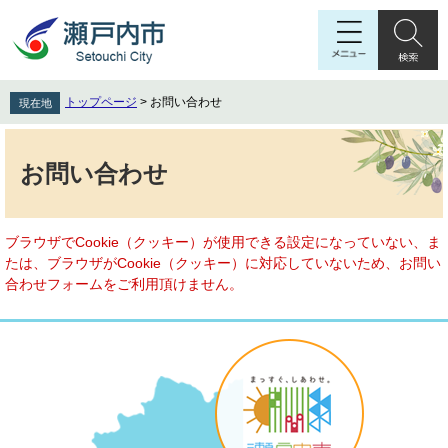
ペ
メ
ー
ニ
ジ
ュ
の
ー
先
を
トップページ
>
お問い合わせ
現在地
頭
飛
で
ば
本
す
し
文
お問い合わせ
。
て
本
文
へ
ブラウザでCookie（クッキー）が使用できる設定になっていない、ま
たは、ブラウザがCookie（クッキー）に対応していないため、お問い
合わせフォームをご利用頂けません。