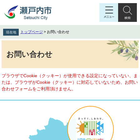
ペ
メ
ー
ニ
ジ
ュ
の
ー
先
を
トップページ
>
お問い合わせ
現在地
頭
飛
で
ば
本
す
し
文
お問い合わせ
。
て
本
文
へ
ブラウザでCookie（クッキー）が使用できる設定になっていない、ま
たは、ブラウザがCookie（クッキー）に対応していないため、お問い
合わせフォームをご利用頂けません。