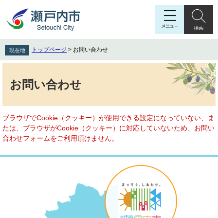
ペ
メ
ー
ニ
ジ
ュ
の
ー
先
を
トップページ
>
お問い合わせ
現在地
頭
飛
で
ば
本
す
し
文
お問い合わせ
。
て
本
文
へ
ブラウザでCookie（クッキー）が使用できる設定になっていない、ま
たは、ブラウザがCookie（クッキー）に対応していないため、お問い
合わせフォームをご利用頂けません。