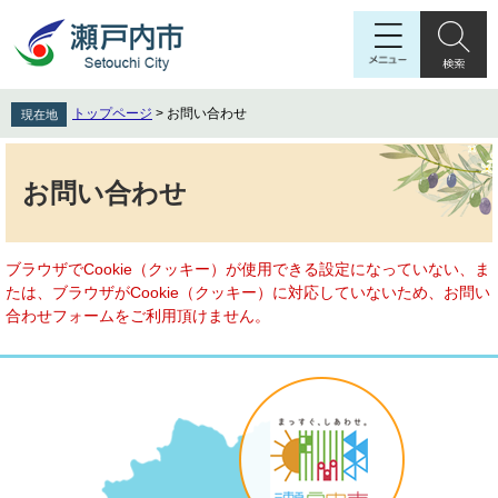
ペ
メ
ー
ニ
ジ
ュ
の
ー
先
を
トップページ
>
お問い合わせ
現在地
頭
飛
で
ば
本
す
し
文
お問い合わせ
。
て
本
文
へ
ブラウザでCookie（クッキー）が使用できる設定になっていない、ま
たは、ブラウザがCookie（クッキー）に対応していないため、お問い
合わせフォームをご利用頂けません。