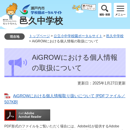
ペ
メ
ー
ニ
ジ
ュ
邑久中学校
の
ー
先
を
頭
飛
トップページ
>
公立小中学校園ポータルサイト
>
邑久中学校
現在地
で
ば
>
AiGROWにおける個人情報の取扱について
す
し
本
。
て
AiGROWにおける個人情報
文
本
文
の取扱について
へ
更新日：2025年1月27日更新
AiGROWにおける個人情報取り扱いについて [PDFファイル／
507KB]
PDF形式のファイルをご覧いただく場合には、Adobe社が提供するAdobe