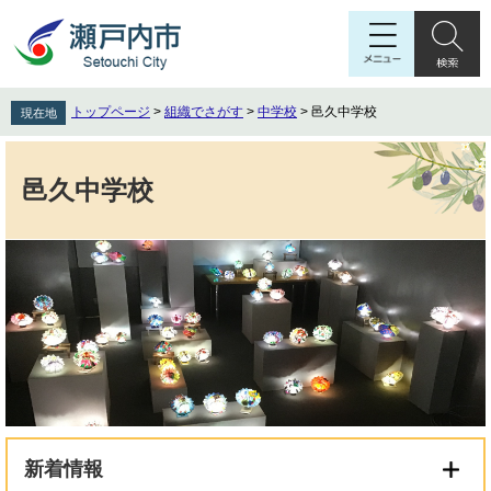
ペ
メ
ー
ニ
ジ
ュ
の
ー
先
を
トップページ
>
組織でさがす
>
中学校
>
邑久中学校
現在地
頭
飛
で
ば
本
す
し
文
邑久中学校
。
て
本
文
へ
新着情報