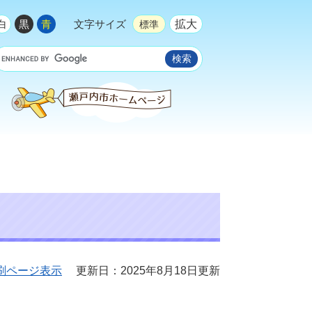
拡大
白
黒
青
文字サイズ
標準
刷ページ表示
更新日：2025年8月18日更新