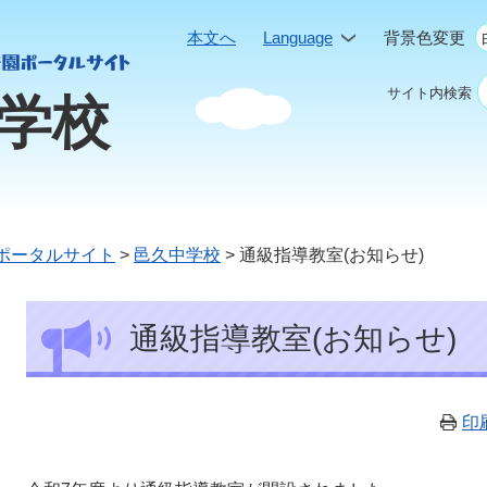
本文へ
Language
背景色変更
サイト内検索
学校
ポータルサイト
>
邑久中学校
>
通級指導教室(お知らせ)
本
通級指導教室(お知らせ)
文
印