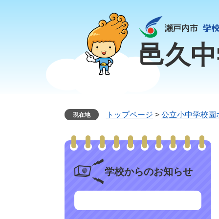
ペ
メ
ー
ニ
ジ
ュ
の
ー
邑久中
先
を
頭
飛
で
ば
す
し
。
て
本
トップページ
>
公立小中学校園
現在地
文
へ
学校からのお知らせ