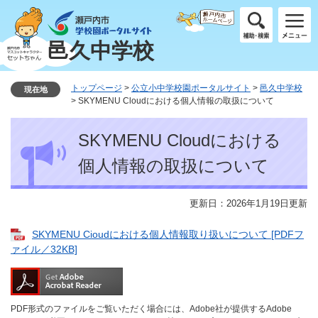
ペ
メ
ー
ニ
ジ
ュ
邑久中学校
の
ー
先
を
頭
飛
トップページ
>
公立小中学校園ポータルサイト
>
邑久中学校
現在地
で
ば
>
SKYMENU Cloudにおける個人情報の取扱について
す
し
本
。
て
SKYMENU Cloudにおける
文
本
文
個人情報の取扱について
へ
更新日：2026年1月19日更新
SKYMENU Cioudにおける個人情報取り扱いについて [PDFフ
ァイル／32KB]
PDF形式のファイルをご覧いただく場合には、Adobe社が提供するAdobe