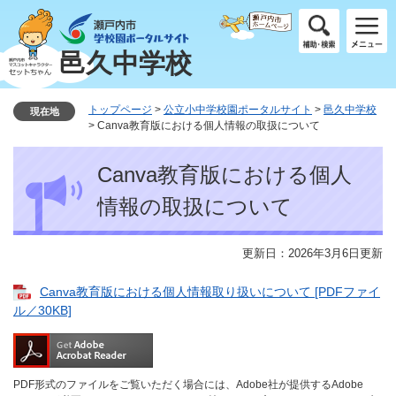
ペ
メ
ー
ニ
ジ
ュ
邑久中学校
の
ー
先
を
頭
飛
トップページ
>
公立小中学校園ポータルサイト
>
邑久中学校
現在地
で
ば
>
Canva教育版における個人情報の取扱について
す
し
本
。
て
Canva教育版における個人
文
本
文
情報の取扱について
へ
更新日：2026年3月6日更新
Canva教育版における個人情報取り扱いについて [PDFファイ
ル／30KB]
PDF形式のファイルをご覧いただく場合には、Adobe社が提供するAdobe