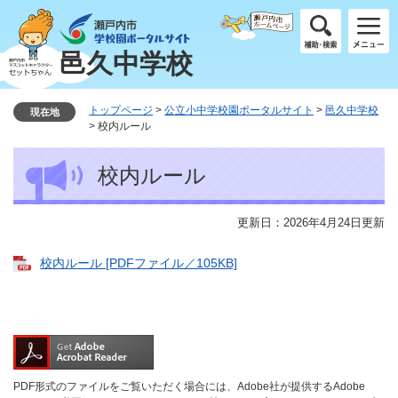
ペ
メ
ー
ニ
ジ
ュ
邑久中学校
の
ー
先
を
頭
飛
トップページ
>
公立小中学校園ポータルサイト
>
邑久中学校
現在地
で
ば
>
校内ルール
す
し
本
。
て
校内ルール
文
本
文
へ
更新日：2026年4月24日更新
校内ルール [PDFファイル／105KB]
PDF形式のファイルをご覧いただく場合には、Adobe社が提供するAdobe