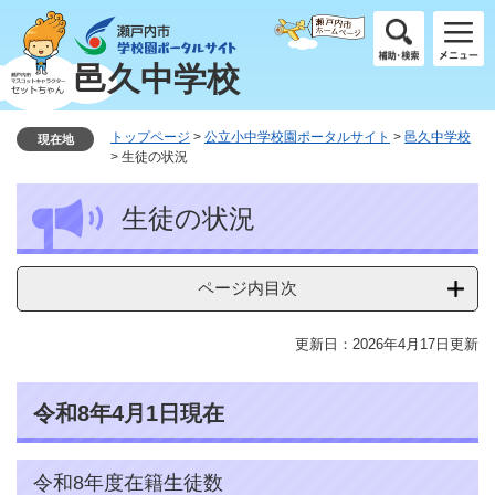
ペ
メ
ー
ニ
ジ
ュ
邑久中学校
の
ー
先
を
頭
飛
トップページ
>
公立小中学校園ポータルサイト
>
邑久中学校
現在地
で
ば
>
生徒の状況
す
し
本
。
て
生徒の状況
文
本
文
へ
ページ内目次
更新日：2026年4月17日更新
令和8年4月1日現在
令和8年度在籍生徒数