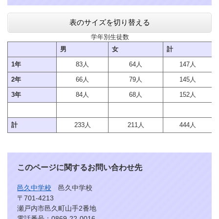
表のサイズを切り替える
学年別生徒数
男
女
計
1年
83人
64人
147人
2年
66人
79人
145人
3年
84人
68人
152人
計
233人
211人
444人
このページに関するお問い合わせ先
邑久中学校
邑久中学校
〒701-4213
瀬戸内市邑久町山手2番地
電話番号：0869-22-0016