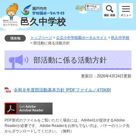
ペ
メ
ー
ニ
ジ
ュ
邑久中学校
の
ー
先
を
頭
飛
トップページ
>
公立小中学校園ポータルサイト
>
邑久中学校
現在地
で
ば
>
部活動に係る活動方針
す
し
本
。
て
部活動に係る活動方針
文
本
文
へ
更新日：2026年4月24日更新
令和８年度部活動基本方針 [PDFファイル／470KB]
PDF形式のファイルをご覧いただく場合には、Adobe社が提供するAdobe
Readerが必要です。
Adobe Readerをお持ちでない方は、バナーのリンク先
からダウンロードしてください。（無料）