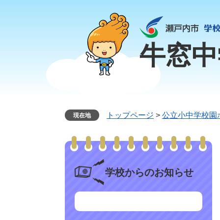
ペ
メ
ー
ニ
ジ
ュ
の
ー
牛窓中
先
を
頭
飛
で
ば
す
し
。
て
本
トップページ
>
公立小中学校園
現在地
文
へ
学校からのお知らせ