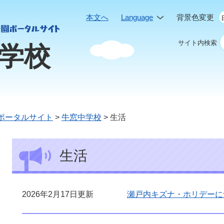
本文へ
Language
背景色変更
サイト内検索
学校
ポータルサイト
>
牛窓中学校
>
生活
本
生活
文
2026年2月17日更新
瀬戸内キズナ・ホリデーに