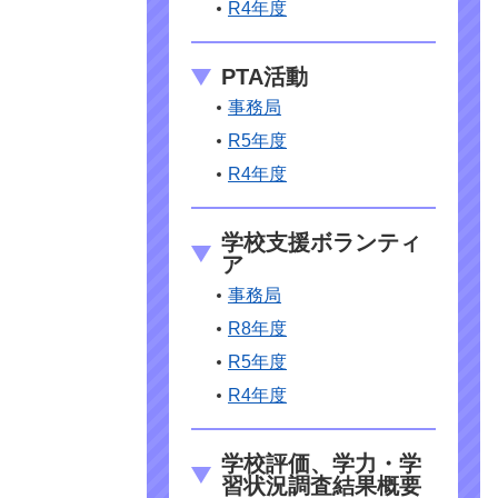
R4年度
PTA活動
事務局
R5年度
R4年度
学校支援ボランティ
ア
事務局
R8年度
R5年度
R4年度
学校評価、学力・学
習状況調査結果概要