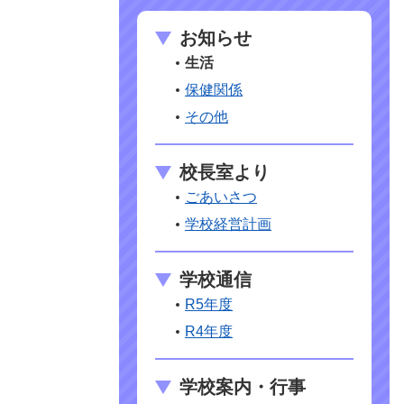
お知らせ
生活
保健関係
その他
校長室より
ごあいさつ
学校経営計画
学校通信
R5年度
R4年度
学校案内・行事