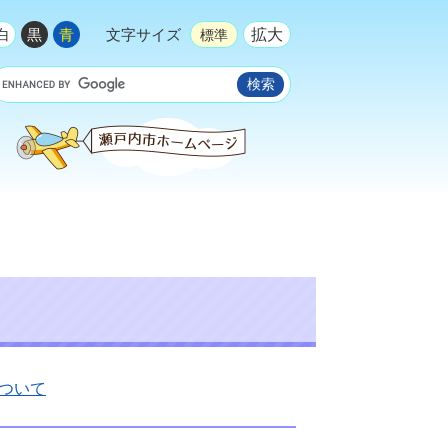
拡大
白
黒
青
文字サイズ
標準
ついて