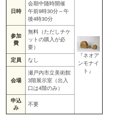
会期中随時開催
日時
午前9時30分～午
後4時30分
無料（ただしチケ
参加
ットの購入が必
費
要）
​『ネオア
定員
なし
ンモナイ
ト』
瀬戸内市立美術館
会場
3階展示室（出入
口は4階のみ）
申込
不要
み