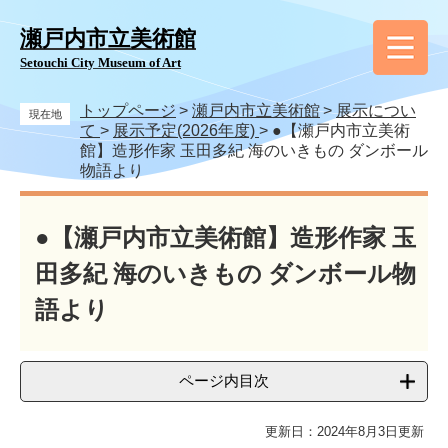
ペ
メ
ー
ニ
瀬戸内市立美術館
ジ
ュ
Setouchi City Museum of Art
の
ー
先
を
トップページ
>
瀬戸内市立美術館
>
展示につい
頭
飛
現在地
て
>
展示予定(2026年度)
>
●【瀬戸内市立美術
で
ば
館】造形作家 玉田多紀 海のいきもの ダンボール
す
し
物語より
。
て
本
本
文
文
●【瀬戸内市立美術館】造形作家 玉
へ
田多紀 海のいきもの ダンボール物
語より
ページ内目次
更新日：2024年8月3日更新