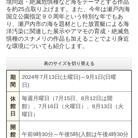
境問題・絶滅危惧種など海をテーマとする作品
を約25点取り上げます。また、今年は瀬戸内海
国立公園指定９０周年という特別な年でもあ
り、瀬戸内市の海を題材とした放置艇による海
洋汚染に関連した展示やアマモの育成・絶滅危
惧種のスナメリの作品も加えることでより身近
な環境についても紹介します。
表のサイズを切り替える
2024年7月13日(土曜日)～9月1日(日曜
期
間
日)
毎週月曜日（7月15日、8月12日は開
休
館
館）、7月16日（火曜日）、8月13日（火
日
曜日）
開
午前9時30分～午後5時(入館は午後4時30分
館