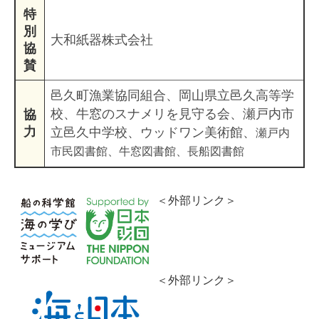
特
別
大和紙器株式会社
協
賛
邑久町漁業協同組合、岡山県立邑久高等学
校、牛窓のスナメリを見守る会、瀬戸内市
協
力
立邑久中学校、ウッドワン美術館、
瀬戸内
市民図書館、牛窓図書館、長船図書館​
＜外部リンク＞
＜外部リンク＞