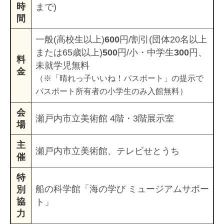
時
まで)
間
一般(高校生以上)
600
円/割引(団体20名以上
または65歳以上)
500
円/小・中学生
300
円、
料
未就学児無料
金
（※「晴れっ子いいね！パスポート」の提示で
パスポート所有者の小学生のみ入館無料）
会
瀬戸内市立美術館 4階・3階展示室
場
主
瀬戸内市立美術館、テレビせとうち
催
特
船の科学館「海の学び ミュージアムサポー
別
協
ト」
力