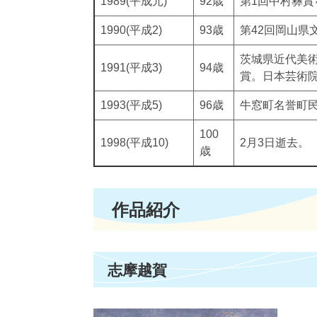
1989(平成元)
92歳
第1回中村彝賞
1990(平成2)
93歳
第42回岡山県
茨城県近代美
1991(平成3)
94歳
賞。日本芸術
1993(平成5)
96歳
牛窓町名誉町民
100
1998(平成10)
2月3日逝去。
歳
作品紹介
志摩越賀