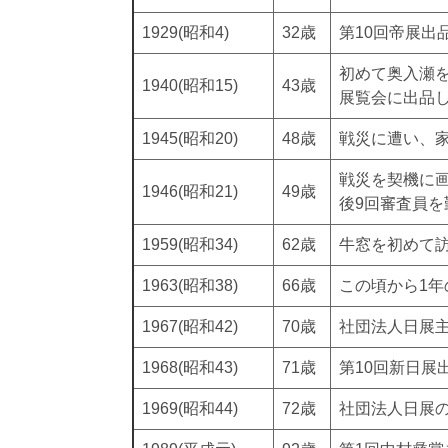
1929(昭和4)
32歳
第10回帝展
初めて奥入瀬
1940(昭和15)
43歳
展覧会に出品
1945(昭和20)
48歳
戦災に遭い、
戦災を契機に画
1946(昭和21)
49歳
後9回審査員を
1959(昭和34)
62歳
牛窓を初めて
1963(昭和38)
66歳
この頃から1
1967(昭和42)
70歳
社団法人日展主
1968(昭和43)
71歳
第10回新日展
1969(昭和44)
72歳
社団法人日展