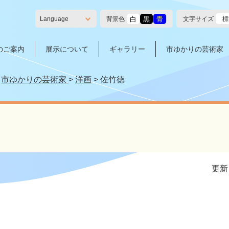
白
黒
青
背景色
文字サイズ
標
Language
のご案内
展示について
ギャラリー
市ゆかりの芸術家
>
市ゆかりの芸術家
>
洋画
>
佐竹徳
更新