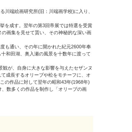
する川端絵画研究所(旧：川端画学校)に入り、
う快挙を成す。翌年の第3回帝展では特選を受賞
ヌの画集を見せて貰い、その神秘的な深い画
何度も通い、その年に開かれた紀元2600年奉
も十和田湖、奥入瀬の風景を十数年に渡って
の景観が、自身に大きな影響を与えたセザンヌ
れて成長するオリーブや松をモチーフに、オ
の作品に対して翌年の昭和43年(1968年)
け、数多くの作品を制作し「オリーブの画