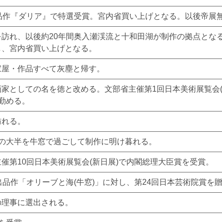
出品作『ダリア』で特選受賞。宮内省買い上げとなる。以後帝展
を訪れ、以後約20年間奥入瀬渓流と十和田湖が制作の拠点とな
し、宮内省買い上げとなる。
家屋・作品すべて灰塵と帰す。
家としての名を徳と改める。文部省主催第1回日本美術展覧会
勤める。
訪れる。
年の大半を牛窓で過ごして制作に明け暮れる。
催第10回日本美術展覧会(新日展)で内閣総理大臣賞を受賞。
出品作「オリーブと海(牛窓)」に対し、第24回日本芸術院賞を
の理事に選出される。