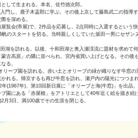
次男として生まれる。本名、佐竹徳次郎。
術院に入門し、鹿子木盂郎に学ぶ。その後上京して藤島武二の指導
交際を深める。
催美術展覧会(帝展)で、2作品を応募し、2点同時に入選するとい
満帆のスタートを切る。当時親しくしていた坂田一男にセザン
の十和田湖を訪れる。以後、十和田湖と奥入瀬渓流に題材を求めて
「蒙古高原」の隣に並べられ、宮内省買い上げとなる。その後
になる。
牛窓のオリーブ園を訪れる。赤い土とオリーブの緑が織りなす牛窓
惹かれる。帰京するも再び牛窓を訪れ、瀬戸内の陽光につつま
(1967年)、第10回新日展に「オリーブと海(牛窓)」を出品、こ
ブ園にある「赤屋根」をアトリエとして40年近く絵を描き続
年)2月3日、満100歳でその生涯を閉じる。