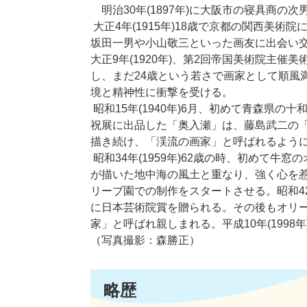
明治30年(1897年)に大阪市の寝具商の
大正4年(1915年)18歳で京都の関西美
坂田一男や小山敬三といった画友に出会い
大正9年(1920年)、第2回帝国美術院主
し、まだ24歳という若さで画家として順風
境と精神性に衝撃を受ける。
昭和15年(1940年)6月、初めて青森県
祝展に出品した「奥入瀬」は、藤島武二の
描き続け、「渓流の画家」と呼ばれるよう
昭和34年(1959年)62歳の時、初めて
が描いた地中海の風土と重なり、強く心を
リーブ園での制作をスタートさせる。昭和42年
に日本芸術院賞を贈られる。その後もオリー
家」と呼ばれ親しまれる。平成10年(1998
（写真撮影：森勝正）
略歴