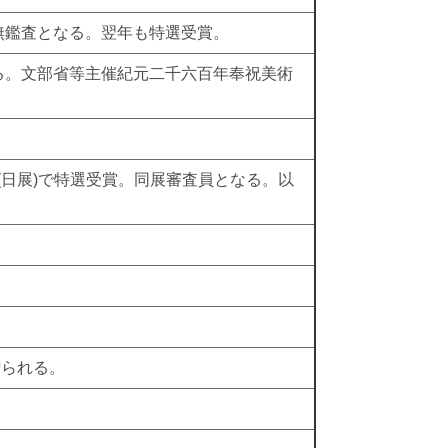
無鑑査となる。翌年も特選受賞。
る。文部省等主催紀元二千六百年奉祝美術
(日展)で特選受賞。同展審査員となる。以
贈られる。