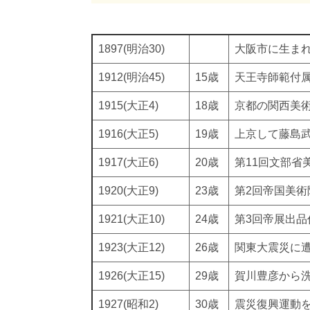
1897(明治30)
大阪市に生ま
1912(明治45)
15歳
天王寺師範付
1915(大正4)
18歳
京都の関西美
1916(大正5)
19歳
上京して藤島
1917(大正6)
20歳
第11回文部省
1920(大正9)
23歳
第2回帝国美術
1921(大正10)
24歳
第3回帝展出
1923(大正12)
26歳
関東大震災に
1926(大正15)
29歳
賀川豊彦から
1927(昭和2)
30歳
震災復興運動