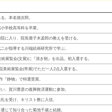
れる。本名徳次郎。
属小学校高等科を卒業。
術院に入り、院長鹿子木孟郎の教えを受ける。
武二が指導する川端絵画研究所で学ぶ。
美術展覧会(文展)に『清き朝』を出品。初入選する。
院美術展覧会(帝展)でただ一人2点入選する。
品作『静物』で特選受賞。
遭い、賀川豊彦の復興救済運動に参加。
洗礼を受け、キリスト教に入信。
を通じて知り合った菊池千歳と結婚。