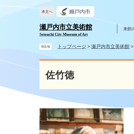
ペ
メ
ー
ニ
本文へ
ジ
ュ
の
ー
瀬戸内市立美術館
来館
先
を
Setouchi City Museum of Art
頭
飛
で
ば
トップページ
>
瀬戸内市立美術館
現在地
す
し
。
て
本
本
文
佐竹徳
文
へ