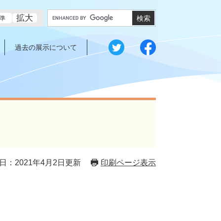
G
拡大
準
o
o
g
過去の展示について
l
e
カ
ス
タ
ム
検
索
日：2021年4月2日更新
印刷ページ表示