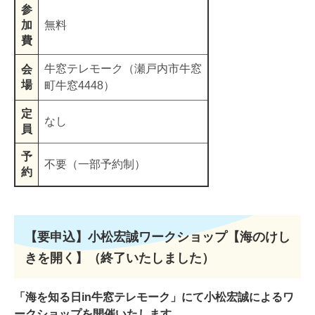
参
加
無料
費
牛窓テレモーク（瀬戸内市牛窓
会
場
町牛窓4448）
定
なし
員
予
不要（一部予約制）
約
【要申込】小松宏誠ワークショップ【海のけし
きを開く】（終了いたしました）
「海を知る日in牛窓テレモーク」にて小松宏誠によるワ
ークショップを開催いたします。