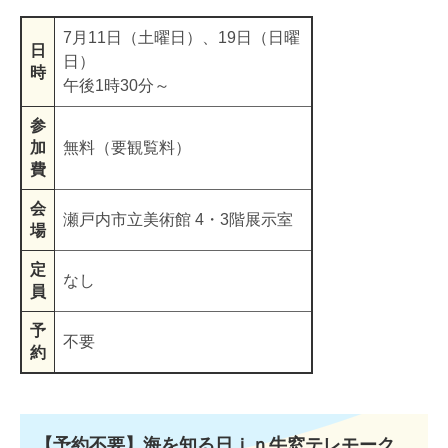
7月11日（土曜日）、19日（日曜
日
日）
時
午後1時30分～
参
加
無料（要観覧料）
費
会
瀬戸内市立美術館 4・3階展示室
場
定
なし
員
予
不要
約
【予約不要】海を知る日ｉｎ牛窓テレモーク