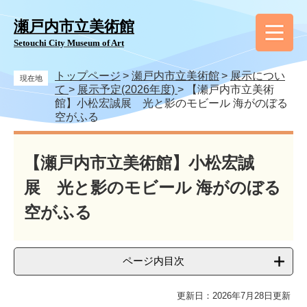
ペ
メ
ー
ニ
瀬戸内市立美術館
ジ
ュ
Setouchi City Museum of Art
の
ー
先
を
トップページ
>
瀬戸内市立美術館
>
展示につい
頭
飛
現在地
て
>
展示予定(2026年度)
>
【瀬戸内市立美術
で
ば
館】小松宏誠展 光と影のモビール 海がのぼる
す
し
空がふる
。
て
本
本
文
文
【瀬戸内市立美術館】小松宏誠
へ
展 光と影のモビール 海がのぼる
空がふる
ページ内目次
更新日：2026年7月28日更新