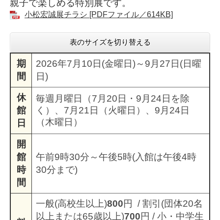
親子で楽しめる特別展です。
小松宏誠展チラシ [PDFファイル／614KB]
表のサイズを切り替える
期
2026年7月10日(金曜日)～9月27日(日曜
間
日)
休
毎週月曜日（7月20日・9月24日を除
館
く）、7月21日（火曜日）、9月24日
（木曜日）
日
開
館
午前9時30分～午後5時(入館は午後4時
時
30分まで)
間
一般(高校生以上)
800
円 / 割引(団体20名
以上または65歳以上)
700
円 / 小・中学生