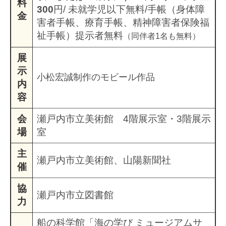
料
300
円/ 未就学児以下無料/手帳（身体障
金
害者手帳、療育手帳、精神障害者保険福
祉手帳）
提示者無料
（同伴者1名も無料）​
展
示
小松宏誠制作のモビール作品
内
容
会
瀬戸内市立美術館 4階展示室・3階展示
場
室
主
瀬戸内市立美術館、山陽新聞社
催
協
瀬戸内市立図書館
力
船の科学館「海の学び ミュージアムサ