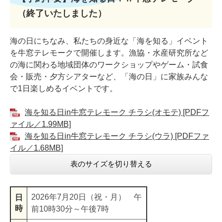
（終了いたしました）
海の日にちなみ、私たちの身近な「海を知る」イベント
を牛窓テレモークで開催します。漁協・水産研究所など
の海に関わる地域団体のワークショップやゲーム・試食
会・販売・夕方シアターなど、「海の日」に家族みんな
で1日楽しめるイベントです。​
海を知る日in牛窓テレモーク チラシ(オモテ) [PDFフ
ァイル／1.99MB]
海を知る日in牛窓テレモーク チラシ(ウラ) [PDFファ
イル／1.68MB]
表のサイズを切り替える
​2026年7月20日（祝・月） 午
日
時
前10時30分～午後7時