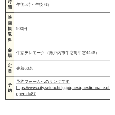
時
午後5時～午後7時
間
映
画
観
500円
覧
料
会
牛窓テレモーク（瀬戸内市牛窓町牛窓4448）
場
定
先着60名
員
予約フォームへのリンクです
予
https://www.city.setouchi.lg.jp/ques/questionnaire.php
約
openid=87