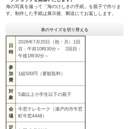
海の写真を撮って「海のけしきの手紙」を親子で作りま
す。制作した手紙は展示後、郵送にてお返しします。
表のサイズを切り替える
2026年7月20日（祝・月）1回
日
目：午前10時30分～ 2回目：
時
午後1時30分～
参
加
1組500円（要観覧料）
費
対
5歳以上小学生以下の親子
象
会
牛窓テレモーク（瀬戸内市牛窓
場
町牛窓4448）
定