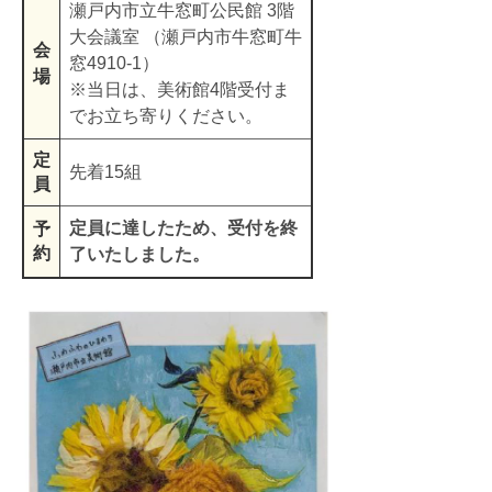
瀬戸内市立牛窓町公民館 3階
大会議室 （瀬戸内市牛窓町牛
会
窓4910‐1）
場
※​当日は、美術館4階受付ま
でお立ち寄りください。
定
先着15組
員
定員に達したため、受付を終
予
約
了いたしました。