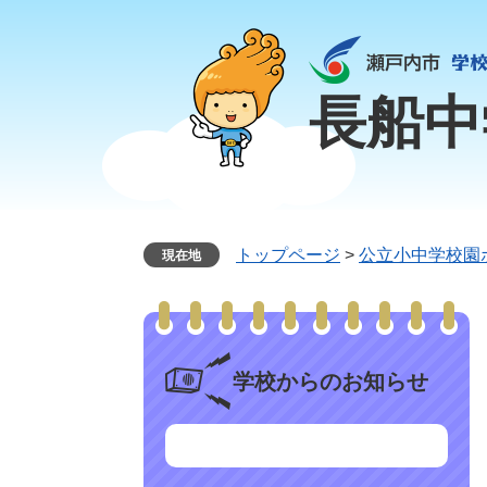
ペ
メ
ー
ニ
ジ
ュ
の
ー
長船中
先
を
頭
飛
で
ば
す
し
。
て
本
トップページ
>
公立小中学校園
現在地
文
へ
学校からのお知らせ