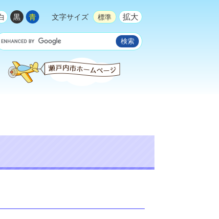
拡大
白
黒
青
文字サイズ
標準