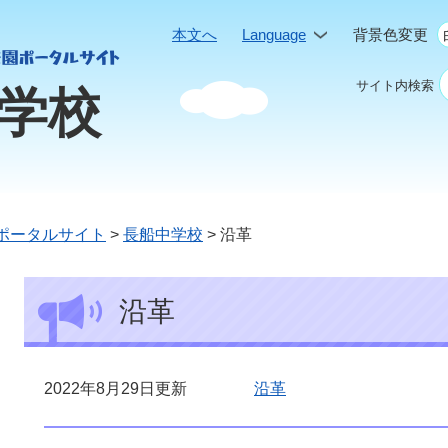
本文へ
Language
背景色変更
サイト内検索
学校
ポータルサイト
>
長船中学校
>
沿革
本
沿革
文
2022年8月29日更新
沿革