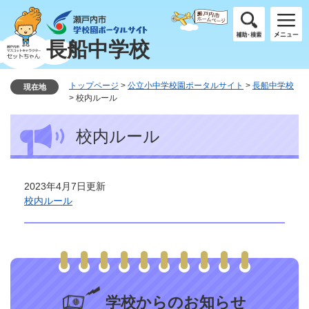
ペ
メ
ー
ニ
ジ
ュ
長船中学校
の
ー
先
を
頭
飛
トップページ
>
公立小中学校園ポータルサイト
>
長船中学校
現在地
で
ば
>
校内ルール
す
し
本
。
て
校内ルール
文
本
文
へ
2023年4月7日更新
校内ルール
学校からのお知らせ