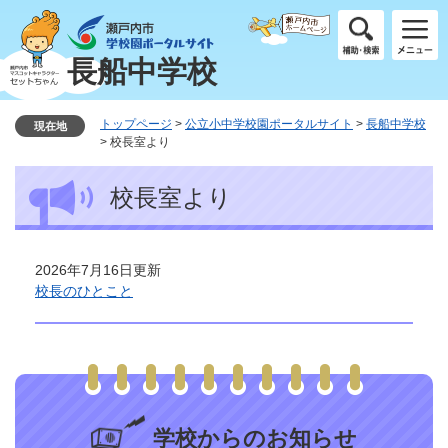
ペ
メ
ー
ニ
ジ
ュ
長船中学校
の
ー
先
を
頭
飛
トップページ
>
公立小中学校園ポータルサイト
>
長船中学校
現在地
で
ば
>
校長室より
す
し
本
。
て
校長室より
文
本
文
へ
2026年7月16日更新
校長のひとこと
学校からのお知らせ