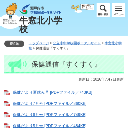
ペ
メ
ー
ニ
ジ
ュ
牛窓北小学
の
ー
校
先
を
頭
飛
で
ば
トップページ
>
公立小中学校園ポータルサイト
>
牛窓北小学
現在地
す
し
校
>
保健通信『すくすく』
。
て
本
本
保健通信『すくすく』
文
文
へ
更新日：2026年7月7日更新
保健だより夏休み号 [PDFファイル／743KB]
保健だより7月号 [PDFファイル／860KB]
保健だより6月号 [PDFファイル／749KB]
保健だより5月号 [PDFファイル／484KB]