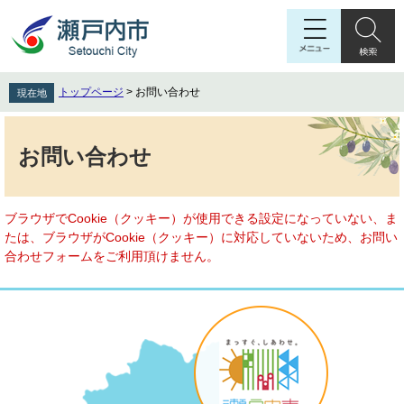
ペ
メ
ー
ニ
ジ
ュ
の
ー
先
を
トップページ
>
お問い合わせ
現在地
頭
飛
で
ば
本
す
し
文
お問い合わせ
。
て
本
文
へ
ブラウザでCookie（クッキー）が使用できる設定になっていない、ま
たは、ブラウザがCookie（クッキー）に対応していないため、お問い
合わせフォームをご利用頂けません。