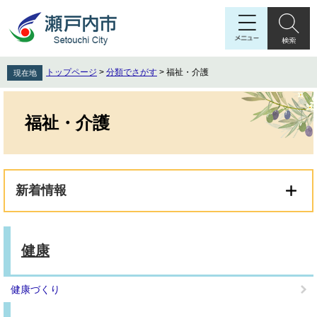
ペ
メ
ー
ニ
ジ
ュ
の
ー
先
を
トップページ
>
分類でさがす
>
福祉・介護
現在地
頭
飛
で
ば
本
す
し
文
福祉・介護
。
て
本
文
へ
新着情報
健康
健康づくり