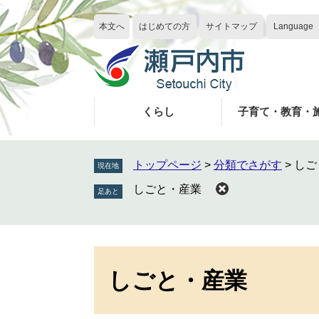
ペ
メ
ー
ニ
本文へ
はじめての方
サイトマップ
Language
ジ
ュ
の
ー
先
を
頭
飛
で
ば
くらし
子育て・教育・
す
し
。
て
本
トップページ
>
分類でさがす
>
しご
現在地
文
しごと・産業
へ
本
文
しごと・産業