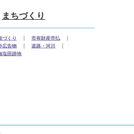
まちづくり
観づくり
市有財産売払
外広告物
道路・河川
海塩田跡地