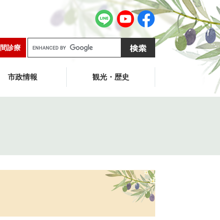
G
間診療
o
o
g
市政情報
観光・歴史
l
e
カ
ス
タ
ム
検
索