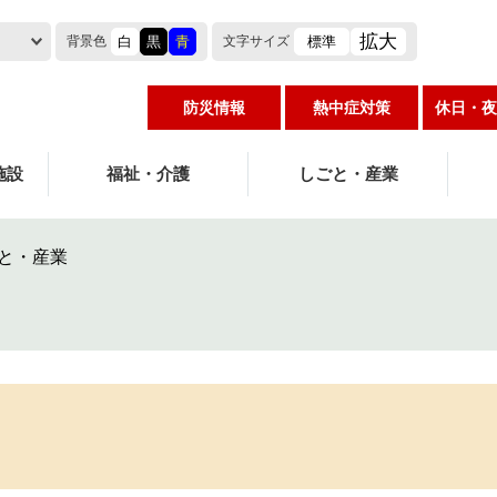
拡大
白
黒
青
標準
背景色
文字
サイズ
防災情報
熱中症対策
休日・夜
施設
福祉・介護
しごと・産業
と・産業